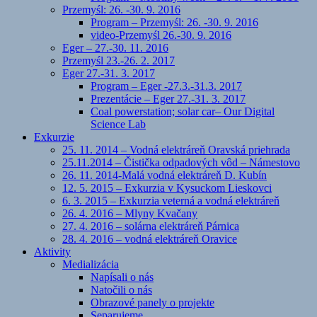
Przemyśl: 26. -30. 9. 2016
Program – Przemyśl: 26. -30. 9. 2016
video-Przemyśl 26.-30. 9. 2016
Eger – 27.-30. 11. 2016
Przemyśl 23.-26. 2. 2017
Eger 27.-31. 3. 2017
Program – Eger -27.3.-31.3. 2017
Prezentácie – Eger 27.-31. 3. 2017
Coal powerstation; solar car– Our Digital
Science Lab
Exkurzie
25. 11. 2014 – Vodná elektráreň Oravská priehrada
25.11.2014 – Čistička odpadových vôd – Námestovo
26. 11. 2014-Malá vodná elektráreň D. Kubín
12. 5. 2015 – Exkurzia v Kysuckom Lieskovci
6. 3. 2015 – Exkurzia veterná a vodná elektráreň
26. 4. 2016 – Mlyny Kvačany
27. 4. 2016 – solárna elektráreň Párnica
28. 4. 2016 – vodná elektráreň Oravice
Aktivity
Medializácia
Napísali o nás
Natočili o nás
Obrazové panely o projekte
Separujeme