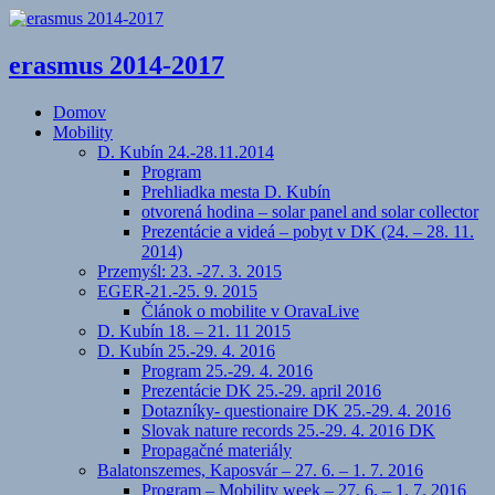
erasmus 2014-2017
Domov
Mobility
D. Kubín 24.-28.11.2014
Program
Prehliadka mesta D. Kubín
otvorená hodina – solar panel and solar collector
Prezentácie a videá – pobyt v DK (24. – 28. 11.
2014)
Przemyśl: 23. -27. 3. 2015
EGER-21.-25. 9. 2015
Článok o mobilite v OravaLive
D. Kubín 18. – 21. 11 2015
D. Kubín 25.-29. 4. 2016
Program 25.-29. 4. 2016
Prezentácie DK 25.-29. april 2016
Dotazníky- questionaire DK 25.-29. 4. 2016
Slovak nature records 25.-29. 4. 2016 DK
Propagačné materiály
Balatonszemes, Kaposvár – 27. 6. – 1. 7. 2016
Program – Mobility week – 27. 6. – 1. 7. 2016