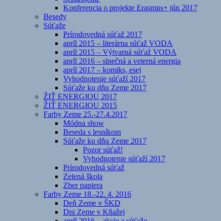
Konferencia o projekte Erasmus+ jún 2017
Besedy
Súťaže
Prírodovedná súťaž 2017
apríl 2015 – literárna súťaž VODA
apríl 2015 – Výtvarná súťaž VODA
apríl 2016 – slnečná a veterná energia
apríl 2017 – komiks, esej
Vyhodnotenie súťaží 2017
Súťaže ku dňu Zeme 2017
ŽIŤ ENERGIOU 2017
ŽIŤ ENERGIOU 2015
Farby Zeme 25.-27.4.2017
Módna show
Beseda s lesníkom
Súťaže ku dňu Zeme 2017
Pozor súťaž!
Vyhodnotenie súťaží 2017
Prírodovedná súťaž
Zelená škola
Zber papiera
Farby Zeme 18.-22. 4. 2016
Deň Zeme v ŠKD
Dni Zeme v Kňažej
apríl 2016 – akcie a súťaže