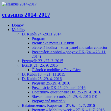
erasmus 2014-2017
Domov
Mobility
D. Kubín 24.-28.11.2014
Program
Prehliadka mesta D. Kubín
otvorená hodina – solar panel and solar collector
Prezentácie a videá – pobyt v DK (24. – 28. 11.
2014)
Przemyśl: 23. -27. 3. 2015
EGER-21.-25. 9. 2015
Článok o mobilite v OravaLive
D. Kubín 18. – 21. 11 2015
D. Kubín 25.-29. 4. 2016
Program 25.-29. 4. 2016
Prezentácie DK 25.-29. april 2016
Dotazníky- questionaire DK 25.-29. 4. 2016
Slovak nature records 25.-29. 4. 2016 DK
Propagačné materiály
Balatonszemes, Kaposvár – 27. 6. – 1. 7. 2016
Program – Mobility week – 27. 6. – 1. 7. 2016