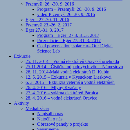
Przemyśl: 26. -30. 9. 2016
Program – Przemyśl: 26. -30. 9. 2016
video-Przemyśl 26.-30. 9. 2016
Eger – 27.-30. 11. 2016
Przemyśl 23.-26. 2. 2017
Eger 27.-31. 3. 2017
Program – Eger -27.3.-31.3. 2017
Prezentácie – Eger 27.-31. 3. 2017
Coal powerstation; solar car– Our Digital
Science Lab
Exkurzie
25. 11. 2014 – Vodná elektráreň Oravská priehrada
25.11.2014 – Čistička odpadových vôd – Námestovo
26. 11. 2014-Malá vodná elektráreň D. Kubín
12. 5. 2015 – Exkurzia v Kysuckom Lieskovci
6. 3. 2015 – Exkurzia veterná a vodná elektráreň
26. 4. 2016 – Mlyny Kvačany
27. 4. 2016 – solárna elektráreň Párnica
28. 4. 2016 – vodná elektráreň Oravice
Aktivity
Medializácia
Napísali o nás
Natočili o nás
Obrazové panely o projekte
Separujeme