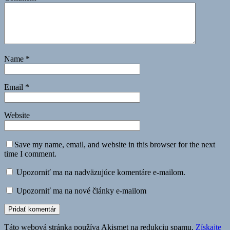
Name
*
Email
*
Website
Save my name, email, and website in this browser for the next
time I comment.
Upozorniť ma na nadväzujúce komentáre e-mailom.
Upozorniť ma na nové články e-mailom
Táto webová stránka používa Akismet na redukciu spamu.
Získajte