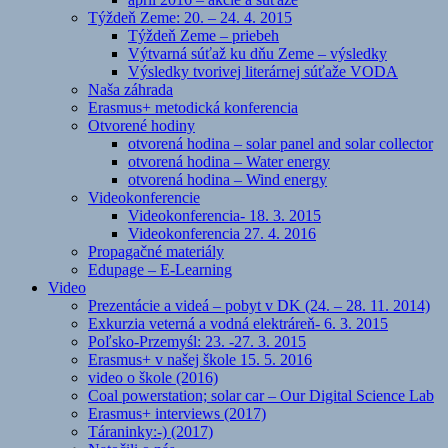
Týždeň Zeme: 20. – 24. 4. 2015
Týždeň Zeme – priebeh
Výtvarná súťaž ku dňu Zeme – výsledky
Výsledky tvorivej literárnej súťaže VODA
Naša záhrada
Erasmus+ metodická konferencia
Otvorené hodiny
otvorená hodina – solar panel and solar collector
otvorená hodina – Water energy
otvorená hodina – Wind energy
Videokonferencie
Videokonferencia- 18. 3. 2015
Videokonferencia 27. 4. 2016
Propagačné materiály
Edupage – E-Learning
Video
Prezentácie a videá – pobyt v DK (24. – 28. 11. 2014)
Exkurzia veterná a vodná elektráreň- 6. 3. 2015
Poľsko-Przemyśl: 23. -27. 3. 2015
Erasmus+ v našej škole 15. 5. 2016
video o škole (2016)
Coal powerstation; solar car – Our Digital Science Lab
Erasmus+ interviews (2017)
Táraninky:-) (2017)