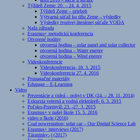
Týždeň Zeme: 20. – 24. 4. 2015
Týždeň Zeme – priebeh
Výtvarná súťaž ku dňu Zeme – výsledky
Výsledky tvorivej literárnej súťaže VODA
Naša záhrada
Erasmus+ metodická konferencia
Otvorené hodiny
otvorená hodina – solar panel and solar collector
otvorená hodina – Water energy
otvorená hodina – Wind energy
Videokonferencie
Videokonferencia- 18. 3. 2015
Videokonferencia 27. 4. 2016
Propagačné materiály
Edupage – E-Learning
Video
Prezentácie a videá – pobyt v DK (24. – 28. 11. 2014)
Exkurzia veterná a vodná elektráreň- 6. 3. 2015
Poľsko-Przemyśl: 23. -27. 3. 2015
Erasmus+ v našej škole 15. 5. 2016
video o škole (2016)
Coal powerstation; solar car – Our Digital Science Lab
Erasmus+ interviews (2017)
Táraninky:-) (2017)