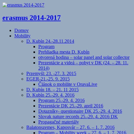
erasmus 2014-2017
Domov
Mobility
D. Kubín 24.-28.11.2014
Program
Prehliadka mesta D. Kubín
otvorená hodina – solar panel and solar collector
Prezentácie a videá – pobyt v DK (24. – 28. 11.
2014)
Przemyśl: 23. -27. 3. 2015
EGER-21.-25. 9. 2015
Článok o mobilite v OravaLive
D. Kubín 18. – 21. 11 2015
D. Kubín 25.-29. 4. 2016
Program 25.-29. 4. 2016
Prezentácie DK 25.-29. april 2016
Dotazníky- questionaire DK 25.-29. 4. 2016
Slovak nature records 25.-29. 4. 2016 DK
Propagačné materiály
Balatonszemes, Kaposvár – 27. 6. – 1. 7. 2016
Program – Mobility week – 27. 6. – 1. 7. 2016