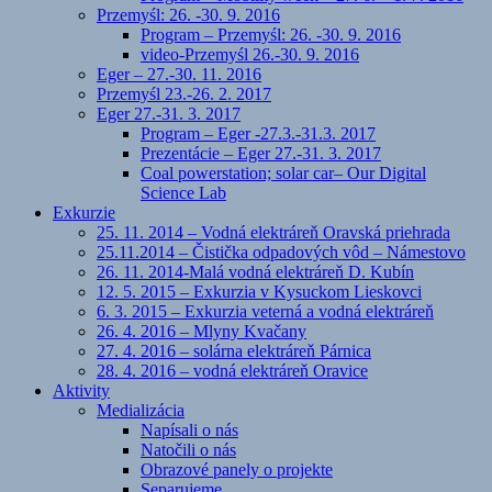
Przemyśl: 26. -30. 9. 2016
Program – Przemyśl: 26. -30. 9. 2016
video-Przemyśl 26.-30. 9. 2016
Eger – 27.-30. 11. 2016
Przemyśl 23.-26. 2. 2017
Eger 27.-31. 3. 2017
Program – Eger -27.3.-31.3. 2017
Prezentácie – Eger 27.-31. 3. 2017
Coal powerstation; solar car– Our Digital
Science Lab
Exkurzie
25. 11. 2014 – Vodná elektráreň Oravská priehrada
25.11.2014 – Čistička odpadových vôd – Námestovo
26. 11. 2014-Malá vodná elektráreň D. Kubín
12. 5. 2015 – Exkurzia v Kysuckom Lieskovci
6. 3. 2015 – Exkurzia veterná a vodná elektráreň
26. 4. 2016 – Mlyny Kvačany
27. 4. 2016 – solárna elektráreň Párnica
28. 4. 2016 – vodná elektráreň Oravice
Aktivity
Medializácia
Napísali o nás
Natočili o nás
Obrazové panely o projekte
Separujeme